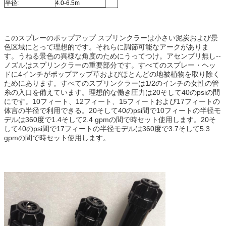
半径:
4.0-6.5m
このスプレーのポップアップ スプリンクラーは小さい泥炭および景
色区域にとって理想的です。それらに調節可能なアークがありま
す。うねる景色の異様な角度のためにうってつけ。アセンブリ無し--
ノズルはスプリンクラーの重要部分です。すべてのスプレー・ヘッ
ドに4インチがポップアップ草およびほとんどの地被植物を取り除く
ためにあります。すべてのスプリンクラーは1/2のインチの女性の管
糸の入口を備えています。理想的な働き圧力は20そして40のpsiの間
にです。10フィート、12フィート、15フィートおよび17フィートの
体言の半径で利用できる。20そして40のpsi間で10フィートの半径モ
デルは360度で1.4そして2.4 gpmの間で時セット使用します。20そ
して40のpsi間で17フィートの半径モデルは360度で3.7そして5.3
gpmの間で時セット使用します。