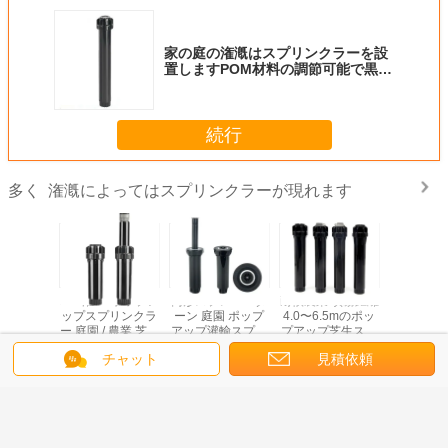
家の庭の潅漑はスプリンクラーを設
置しますPOM材料の調節可能で黒い
色にぽんと鳴ります
続行
潅漑によってはスプリンクラーが現れます
多く
55 Psi
1/2' 灌?? ポップア
円形スプレーパタ
耐候農業 噴霧距離
3/4 イン
3.8 Bar)
ップスプリンクラ
ーン 庭園 ポップ
4.0〜6.5mのポッ
チック 芝
ップスプ
ー 庭園 / 農業 芝生
アップ灌輸スプリ
プアップ芝生スプ
ポップアッ
ー 高性能
水スプリンクラー
ンクラー 地下設置
リングラー
器 天
チャット
見積依頼
ノズル
ヘッド
言語を変えて下さい
Japanese