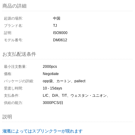
商品の詳細
起源の場所:
中国
ブランド名:
TJ
証明:
ISO9000
モデル番号:
DM0612
お支払配送条件
最小注文数量:
2000pcs
価格:
Negotiate
パッケージの詳細:
opp袋、カートン、pallect
受渡し時間:
10 - 15days
支払条件:
L/C、D/A、T/T、ウェスタン・ユニオン、
供給の能力:
3000PCS/日
説明
潅漑によってはスプリンクラーが現れます