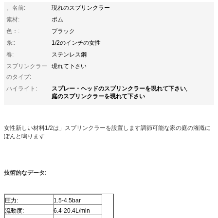
。名前:
現れのスプリンクラー
素材:
ポム
色：:
ブラック
糸::
1/2のインチの女性
春:
ステンレス鋼
スプリンクラー
現れて下さい
のタイプ:
スプレー・ヘッドのスプリンクラーを現れて下さい
ハイライト:
,
庭のスプリンクラーを現れて下さい
女性新しい材料1/2は」スプリンクラーを設置します調節可能な家の庭の潅漑に
ぽんと鳴ります
技術的なデータ:
圧力:
1.5-4.5bar
流動度:
6.4-20.4L/min