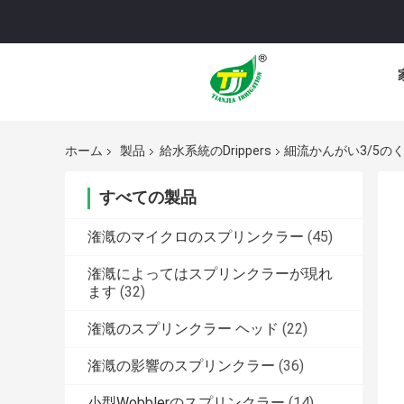
ホーム
製品
給水系統のDrippers
細流かんがい3/5のく
すべての製品
潅漑のマイクロのスプリンクラー
(45)
潅漑によってはスプリンクラーが現れ
ます
(32)
潅漑のスプリンクラー ヘッド
(22)
潅漑の影響のスプリンクラー
(36)
小型Wobblerのスプリンクラー
(14)