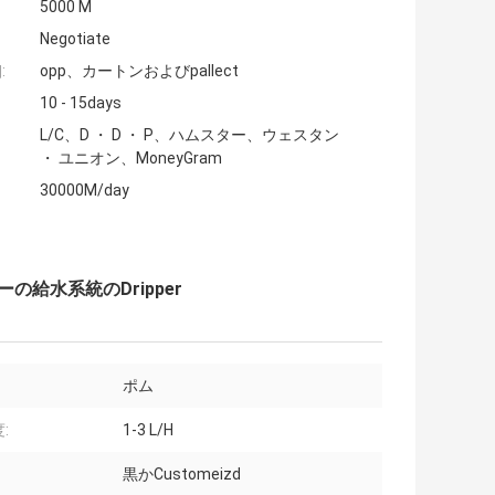
5000 M
Negotiate
:
opp、カートンおよびpallect
10 - 15days
L/C、D ・ D ・ P、ハムスター、ウェスタン
・ ユニオン、MoneyGram
30000M/day
の給水系統のDripper
ポム
:
1-3 L/H
黒かCustomeizd