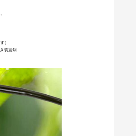
め。
ます）
まき装置剣