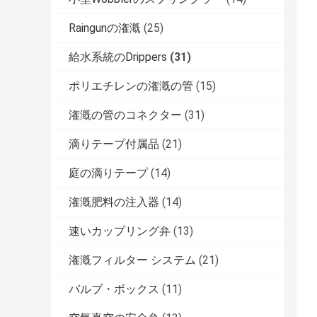
Raingunの潅漑
(25)
給水系統のDrippers
(31)
ポリエチレンの潅漑の管
(15)
潅漑の管のコネクター
(31)
滴りテープ付属品
(21)
庭の滴りテープ
(14)
潅漑肥料の注入器
(14)
速いカップリング弁
(13)
潅漑フィルター システム
(21)
バルブ・ボックス
(11)