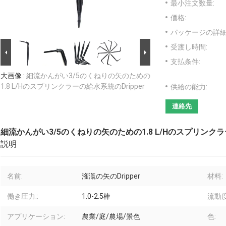
最小注文数量:
価格:
パッケージの詳細
受渡し時間:
支払条件:
大画像 :
細流かんがい3/5のくねりの矢のための
1.8 L/Hのスプリンクラーの給水系統のDripper
供給の能力:
連絡先
細流かんがい3/5のくねりの矢のための1.8 L/Hのスプリンクラー
説明
名前:
潅漑の矢のDripper
材料:
働き圧力::
1.0-2.5棒
流動度
アプリケーション:
農業/庭/農場/景色
色: