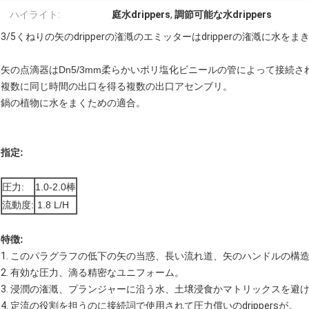
ハイライト:
庭水drippers
,
調節可能な水drippers
3/5くねりの矢のdripperの潅漑のエミッターはdripperの潅漑に水をま
矢の点滴器はDn5/3mm柔らかいポリ塩化ビニールの管によって接続
複数に同じ時間の出口を得る複数の出口アセンブリ。
鍋の植物に水をまくための適合。
指定:
圧力:
1.0-2.0棒
流動度:
1.8 L/H
特徴:
1.
このパラグラフの低下の矢の当惑、長い流れ道、矢のハンドルの構
2.
有効な圧力、滴る精密なユニフォーム。
3.
浸潤の潅漑、プランジャーに沿う水、土壌浸食かマトリックスを避
4.
定流の役割を担うのに接続詞で使用されて圧力償いのdrippersが。