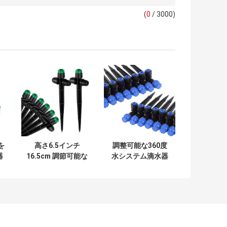
(
0
/ 3000)
を
高さ6.5インチ
調整可能な360度
器
16.5cm 調節可能な
水システム滴水器
"
灌輸用滴水器
1/4インチチュービ
ング 迅速な接続