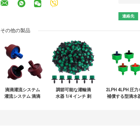
その他の製品
滴滴灌流システム
調節可能な灌輸滴
2LPH 4LPH 圧力
灌流システム 滴滴
水器 1/4 インチ 刺
補償する型滴水
器 庭園 / 農業 灌流
さった防塞ぎ滴水
4/7mmまたは 1/4
器