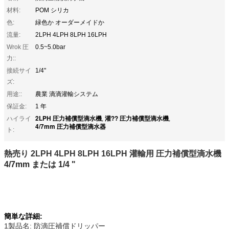
材料:
POM シリカ
色:
緑色か オーダーメイドか
流量:
2LPH 4LPH 8LPH 16LPH
Wrok 圧
0.5~5.0bar
力::
接続サイ
1/4"
ズ:
用途::
農業 滴滴灌輸システム
保証金:
1 年
2LPH 圧力補償型滴水機
灌?? 圧力補償型滴水機
ハイライ
,
,
4/7mm 圧力補償型滴水器
ト:
熱売り 2LPH 4LPH 8LPH 16LPH 灌輸用 圧力補償型滴水機
4/7mm または 1/4 "
簡単な詳細:
1製品名: 防滴圧補償ドリッパー