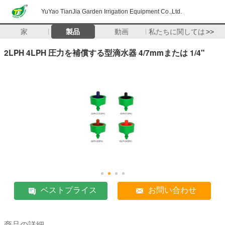
YuYao TianJia Garden Irrigation Equipment Co.,Ltd.
家
製品
動画
私たちに関しては
>>
2LPH 4LPH 圧力を補償する型滴水器 4/7mmまたは 1/4"
ベストプライス
お問い合わせ
商品の詳細