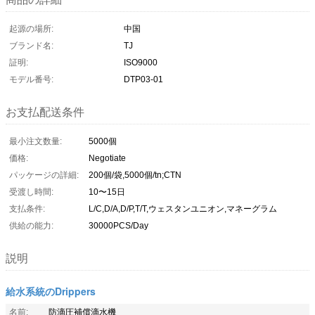
起源の場所:
中国
ブランド名:
TJ
証明:
ISO9000
モデル番号:
DTP03-01
お支払配送条件
最小注文数量:
5000個
価格:
Negotiate
パッケージの詳細:
200個/袋,5000個/tn;CTN
受渡し時間:
10〜15日
支払条件:
L/C,D/A,D/P,T/T,ウェスタンユニオン,マネーグラム
供給の能力:
30000PCS/Day
説明
給水系統のDrippers
名前:
防滴圧補償滴水機