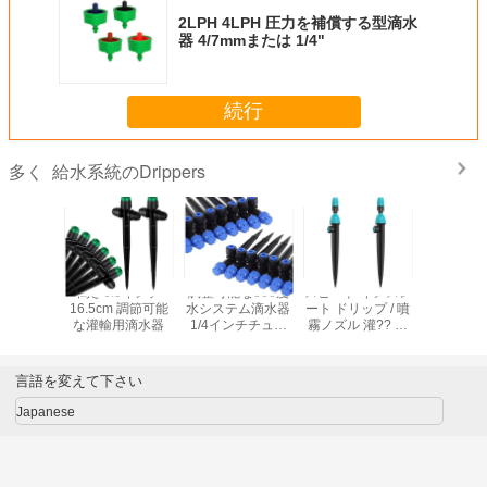
2LPH 4LPH 圧力を補償する型滴水
器 4/7mmまたは 1/4"
続行
給水系統のDrippers
多く
LPH 圧力
高さ6.5インチ
調整可能な360度
スピード インスレ
滴滴灌流
る型滴水
16.5cm 調節可能
水システム滴水器
ート ドリップ / 噴
灌流システ
mmまたは
な灌輸用滴水器
1/4インチチュー
霧ノズル 灌?? 庭
器 庭園 / 
4"
ビング 迅速な接続
花 植物の灌?? ド
リップ
言語を変えて下さい
Japanese