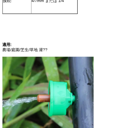
接続:
4/7mm または 1/4 "
適用:
農場/庭園/芝生/草地 灌??