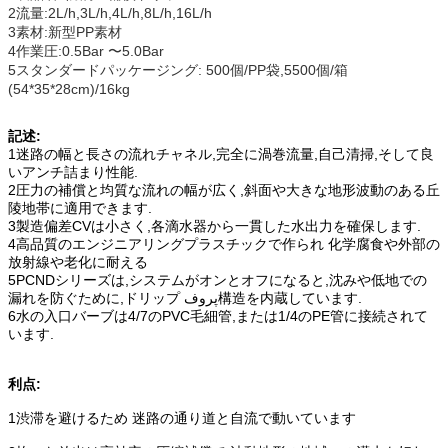
2流量:2L/h,3L/h,4L/h,8L/h,16L/h
3素材:新型PP素材
4作業圧:0.5Bar 〜5.0Bar
5スタンダードパッケージング: 500個/PP袋,5500個/箱
(54*35*28cm)/16kg
記述:
1迷路の幅と長さの流れチャネル,完全に渦巻流量,自己清掃,そして良
いアンチ詰まり性能.
2圧力の補償と均質な流れの幅が広く,斜面や大きな地形波動のある丘
陵地帯に適用できます.
3製造偏差CVは小さく,各滴水器から一貫した水出力を確保します.
4高品質のエンジニアリングプラスチックで作られ 化学腐食や外部の
放射線や老化に耐える
5PCNDシリーズは,システムがオンとオフになると,沈みや低地での
漏れを防ぐために,ドリップ پروف構造を内蔵しています.
6水の入口バーブは4/7のPVC毛細管,または1/4のPE管に接続されて
います.
利点:
1渋滞を避けるため 迷路の通り道と自流で動いています