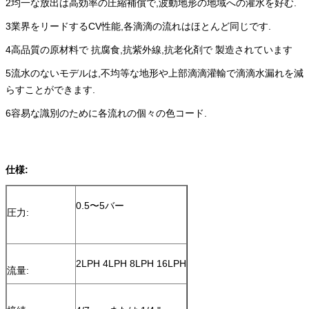
2均一な放出は高効率の圧縮補償で,波動地形の地域への灌水を好む.
3業界をリードするCV性能,各滴滴の流れはほとんど同じです.
4高品質の原材料で 抗腐食,抗紫外線,抗老化剤で 製造されています
5流水のないモデルは,不均等な地形や上部滴滴灌輸で滴滴水漏れを減
らすことができます.
6容易な識別のために各流れの個々の色コード.
仕様:
0.5〜5バー
圧力:
2LPH 4LPH 8LPH 16LPH
流量: