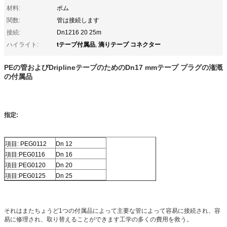
材料:
ポム
関数:
管は接続します
接続:
Dn1216 20 25m
tテープ付属品
滴りテープ コネクター
ハイライト:
,
PEの管およびDriplineテープのためのDn17 mmテープ プラグの潅漑
の付属品
指定:
項目: PEG0112
Dn 12
項目:PEG0116
Dn 16
項目:PEG0120
Dn 20
項目:PEG0125
Dn 25
それはまたちょうど1つの付属品によって主要な管によって容易に接続され、容
易に修理され、取り替えることができます工学の多くの費用を救う。