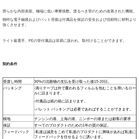
滑らかな内部表面。極端に低い摩擦係数。渡るべき管のための改善された機能。
独特な電子融接およびバット溶接は付属品を保証の安全および信頼性に材料より
強くさせます。
ライト級選手、PEの管付属品は容易に扱われ、取付けることができます。
契約条件
受渡し時間
30%の沈殿物の支払を受け取った後15-20日。
パッキング
-滴りテープは外で覆われるフィルムを包むことを用いるロー
ルに詰まります。
-付属品は紙の箱に詰まります。
-パレット パッキングは必要であればすることができます。
積地
テンシンの港、上海の港、ニンポーの港または顧客の要求
保証
すべてのプロダクトのための1年の質の保証。
フィードバック
-私達は誠意をこめて私達のプロダクトに興味があれば私達に
フィードバックを任せるように誘います。