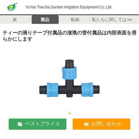
YuYao TianJia Garden Irrigation Equipment Co.,Ltd.
家
製品
動画
私たちに関しては
>>
ティーの滴りテープ付属品の潅漑の管付属品は内部表面を滑
らかにします
ベストプライス
お問い合わせ