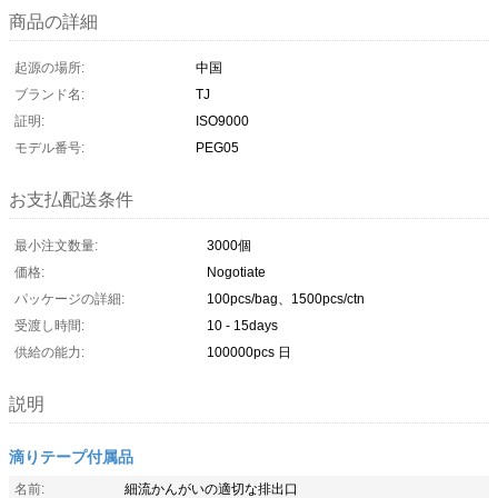
商品の詳細
起源の場所:
中国
ブランド名:
TJ
証明:
ISO9000
モデル番号:
PEG05
お支払配送条件
最小注文数量:
3000個
価格:
Nogotiate
パッケージの詳細:
100pcs/bag、1500pcs/ctn
受渡し時間:
10 - 15days
供給の能力:
100000pcs 日
説明
滴りテープ付属品
名前:
細流かんがいの適切な排出口