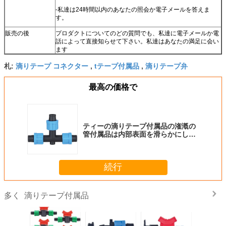
-私達は24時間以内のあなたの照会か電子メールを答えま
す。
販売の後
プロダクトについてのどの質問でも、私達に電子メールか電
話によって直接知らせて下さい。私達はあなたの満足に会い
ます
滴りテープ コネクター
tテープ付属品
滴りテープ弁
札:
,
,
最高の価格で
ティーの滴りテープ付属品の潅漑の
管付属品は内部表面を滑らかにしま
す
続行
滴りテープ付属品
多く