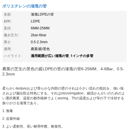
ポリエチレンの潅漑の管
名前:
潅漑LDPEの管
材料:
LDPE
直径:
6MM-25MM
働き圧力::
2bar-6bar
厚さ:
0.5-2.3mm
適用:
農業/庭/景色
適用範囲が広い潅漑の管
1インチの多管
ハイライト:
,
農業の芝生の景色の庭LDPEの管の潅漑の管6-25MM、4-6Bar、0.5-
2.3mm
柔らかいtestureおよび滑らかな内部の壁のそれは小さい流れの抵抗を、強い強
さおよび漏出防止特色にする。それはmicroirrigation、細流かんがいのためのよ
い選択農業、温室の都市植林でよくworing、Thの温度および等の下で冷却する
振りかける潅漑であり。
1.
無毒
2. 反紫外線
3. よい柔軟性、長い耐用年数、耐食性。