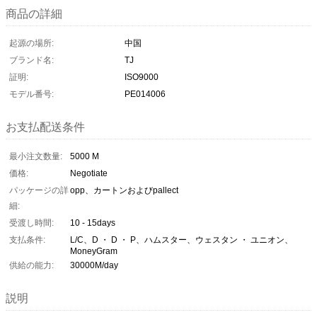
商品の詳細
起源の場所:
中国
ブランド名:
TJ
証明:
ISO9000
モデル番号:
PE014006
お支払配送条件
最小注文数量:
5000 M
価格:
Negotiate
パッケージの詳
opp、カートンおよびpallect
細:
受渡し時間:
10 - 15days
支払条件:
L/C、D ・ D ・ P、ハムスター、ウェスタン ・ ユニオン、
MoneyGram
供給の能力:
30000M/day
説明