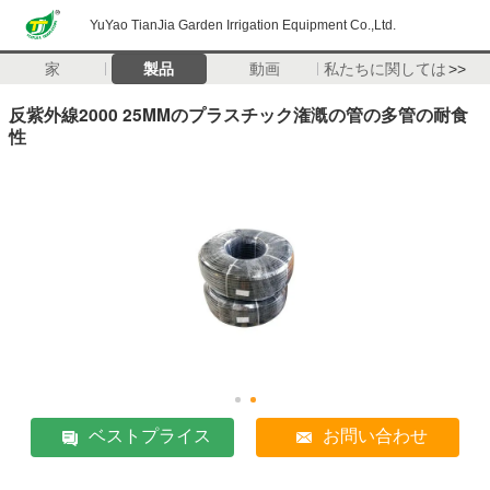
YuYao TianJia Garden Irrigation Equipment Co.,Ltd.
家
製品
動画
私たちに関しては
>>
反紫外線2000 25MMのプラスチック潅漑の管の多管の耐食
性
ベストプライス
お問い合わせ