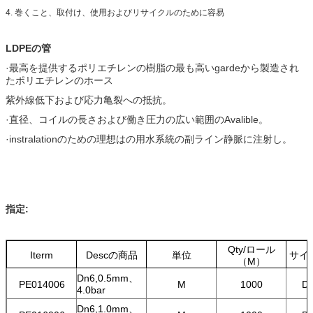
4. 巻くこと、取付け、使用およびリサイクルのために容易
LDPEの管
·最高を提供するポリエチレンの樹脂の最も高いgardeから製造され
たポリエチレンのホース
紫外線低下および応力亀裂への抵抗。
·直径、コイルの長さおよび働き圧力の広い範囲のAvalible。
·instralationのための理想はの用水系統の副ライン静脈に注射し。
指定:
Qty/ロール
Iterm
Descの商品
単位
サイ
（M）
Dn6,0.5mm、
PE014006
M
1000
Dn
4.0bar
Dn6,1.0mm、