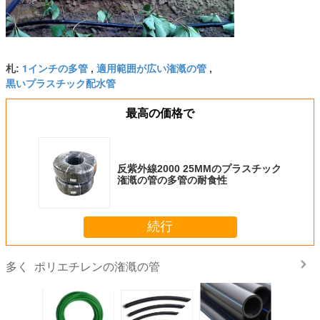
1インチの多管
適用範囲が広い潅漑の管
札:
,
,
黒いプラスチック配水管
最高の価格で
反紫外線2000 25MMのプラスチック
潅漑の管の多管の耐食性
続行
ポリエチレンの潅漑の管
多く