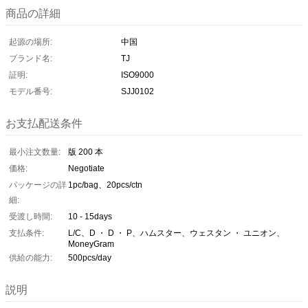
商品の詳細
起源の場所:
中国
ブランド名:
TJ
証明:
ISO9000
モデル番号:
SJJ0102
お支払配送条件
最小注文数量:
版 200 本
価格:
Negotiate
パッケージの詳
1pc/bag、20pcs/ctn
細:
受渡し時間:
10 - 15days
支払条件:
L/C、D ・ D ・ P、ハムスター、ウェスタン ・ ユニオン、
MoneyGram
供給の能力:
500pcs/day
説明