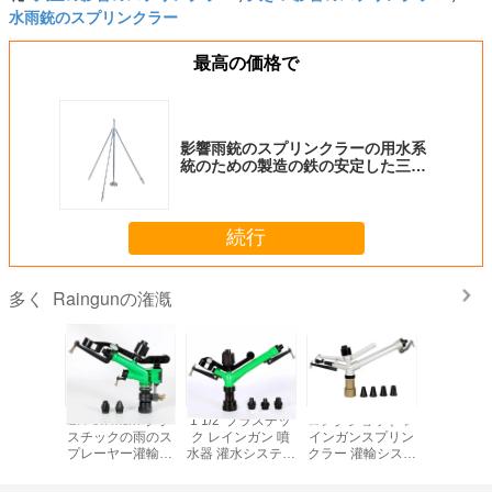
水雨銃のスプリンクラー
最高の価格で
影響雨銃のスプリンクラーの用水系
統のための製造の鉄の安定した三脚
1"
続行
Raingunの潅漑
多く
ミ製のレイ
2.4-9.7m3/h プラ
1 1/2' プラスチッ
ロングショット レ
1 1/2 "
リンカー
スチックの雨のス
ク レインガン 噴
インガンスプリン
水 レイン
ル灌輸シ
プレーヤー灌輸シ
水器 灌水システム
クラー 灌輸システ
業灌輸ス
ダブルノズ
ステム接続 サイズ
炭鉱 5.1-24.8m3/h
ム 石炭鉱山接続
ラー 2-
ル
1"
サイズ: 2'