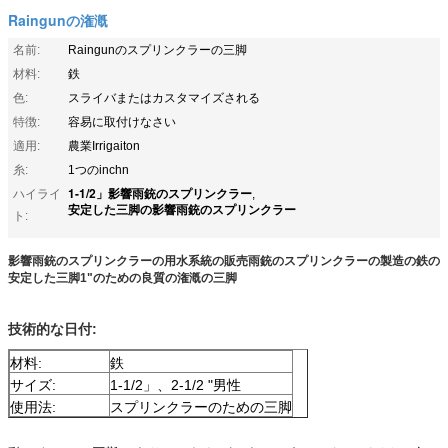
Raingunの潅漑
名前:
Raingunのスプリンクラーの三脚
材料:
鉄
色:
スライバまたはカスタマイズされる
特徴:
容易に取付けなさい
適用:
農業Irrigaiton
糸:
1つのinchn
1-1/2」影響雨銃のスプリンクラー
ハイライ
,
安定した三脚の影響雨銃のスプリンクラー
ト:
影響雨銃のスプリンクラーの用水系統の販売雨銃のスプリンクラーの製造の鉄の
安定した三脚1"のための良質の潅漑の三脚
技術的な日付:
材料
:
鉄
サイズ:
1-1/2」、2-1/2 "男性
使用法:
スプリンクラーのための三脚