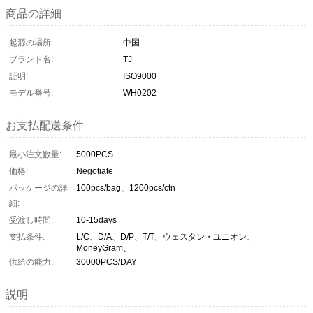
商品の詳細
起源の場所:
中国
ブランド名:
TJ
証明:
ISO9000
モデル番号:
WH0202
お支払配送条件
最小注文数量:
5000PCS
価格:
Negotiate
パッケージの詳
100pcs/bag、1200pcs/ctn
細:
受渡し時間:
10-15days
支払条件:
L/C、D/A、D/P、T/T、ウェスタン・ユニオン、
MoneyGram、
供給の能力:
30000PCS/DAY
説明