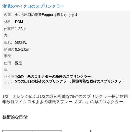
潅漑のマイクロのスプリンクラー
名前:
4つの出口の潅漑Foggerは振りかけます
材料:
POM
仕事圧
1-2Bar
力:
流れ:
500H/L
範囲の
0.5-1.0m
半径:
使用
温室
法:
1/2の」糸のコネクターの粉砕のスプリンクラー
ハイラ
,
5つの出口の粉砕のスプリンクラー
調節可能な粉砕のスプリンクラー
,
イト:
1/2」オレンジ5出口1/2の調節可能な粉砕のスプリンクラー長い耐用
年数庭マイクロ水まきの潅漑スプレー ノズル」の糸のコネクター
技術的な日付: