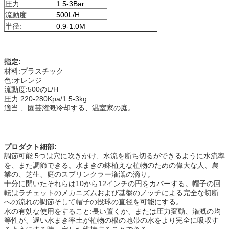
圧力:
1.5-3Bar
流動度:
500L/H
半径:
0.9-1.0M
指定:
材料:プラスチック
色:
オレンジ
流動度:500のL/H
圧力:220-280Kpa/1.5-3kg
適当:、園芸潅漑冷却する、温室家の庭。
プロダクト細部:
調節可能:5つは穴に吹きかけ、水流を断ち切るができるように水流率
を、また調節できる。水まきの鉢植えな植物のための偉大な人、農
業の、芝生、庭のスプリンクラー潅漑の滴り。
十分に開いたそれらは10から12インチの円をカバーする。帽子の回
転はラチェットのメカニズムおよび基盤のノッチによる完全な切断
への流れの調節そして帽子の投球の直径を可能にする。
水の有効な使用をすること:長い置くか、または圧力変動、潅漑の均
等性が、遅い水まき率土が植物の根の地帯の水をより完全に吸収す