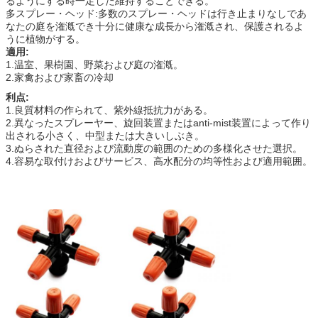
るようにする時一定した維持することできる。
多スプレー・ヘッド:多数のスプレー・ヘッドは行き止まりなしであ
なたの庭を潅漑でき十分に健康な成長から潅漑され、保護されるよ
うに植物がする。
適用:
1.温室、果樹園、野菜および庭の潅漑。
2.家禽および家畜の冷却
利点:
1.良質材料の作られて、紫外線抵抗力がある。
2.異なったスプレーヤー、旋回装置またはanti-mist装置によって作り
出される小さく、中型または大きいしぶき。
3.ぬらされた直径および流動度の範囲のための多様化させた選択。
4.容易な取付けおよびサービス、高水配分の均等性および適用範囲。