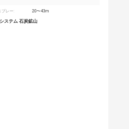
スプレー:
20〜43m
輸システム 石炭鉱山