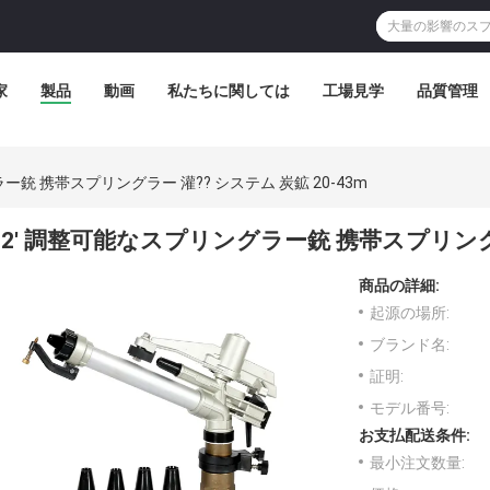
家
製品
動画
私たちに関しては
工場見学
品質管理
ー銃 携帯スプリングラー 灌?? システム 炭鉱 20-43m
2' 調整可能なスプリングラー銃 携帯スプリングラー
商品の詳細:
起源の場所:
ブランド名:
証明:
モデル番号:
お支払配送条件:
最小注文数量: