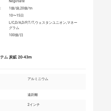
Negotiate
:
1個/袋,20個/tn
10〜15日
L/C,D/A,D/P,T/T,ウェスタンユニオン,マネー
グラム
100個/日
ム 炭鉱 20-43m
アルミニウム
遠距離
2インチ