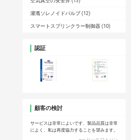
空気真空の安全弁
(13)
灌漑ソレノイドバルブ
(12)
スマートスプリンクラー制御器
(10)
認証
顧客の検討
サービスは非常によいです、製品品質は非常
によく、私は再度協力することを望みます。
—— リック ワトソン