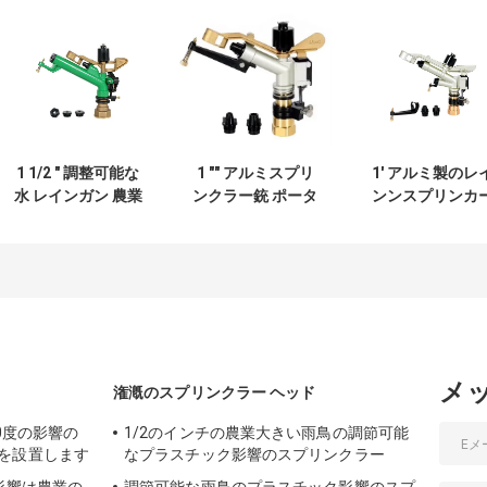
1 1/2 " 調整可能な
1 "" アルミスプリ
1' アルミ製のレ
水 レインガン 農業
ンクラー銃 ポータ
ンンスプリンカ
灌輸スプリンクラ
ブルスプリンクラ
ポータブル灌輸
ー 2-5bar
ー灌輸システム
ステム ダブルノ
1.2-6.1m3/h
ル
メ
潅漑のスプリンクラー ヘッド
0度の影響の
1/2のインチの農業大きい雨鳥の調節可能
を設置します
なプラスチック影響のスプリンクラー