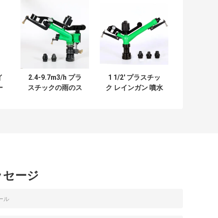
イ
2.4-9.7m3/h プラ
1 1/2' プラスチッ
ー
スチックの雨のス
ク レインガン 噴水
シ
プレーヤー灌輸シ
器 灌水システム 炭
ズ
ステム接続 サイズ
鉱 5.1-24.8m3/h
1"
ッセージ