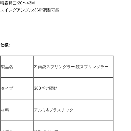
噴霧範囲:20〜43M
スイングアングル:360°調整可能
仕様:
製品名
2' 雨銃スプリングラー,銃スプリングラー
タイプ
360ギア駆動
材料
アルミ&プラスチック