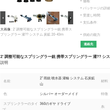
価格:
パッケージの詳細
受渡し時間:
支払条件:
大画像 :
2' 調整可能なスプリングラー銃 携帯ス
プリングラー 灌?? システム 炭鉱 20-43m
供給の能力:
連絡先
2' 調整可能なスプリングラー銃 携帯スプリングラー 灌?? システ
説明
2" 雨銃 噴水器 灌輸 システム 石炭鉱
名前:
材料:
山
色:
シルバー オーダーメイド
特徴:
スプリンクラーのタイ
360のギヤ ドライブ
糸:
プ: