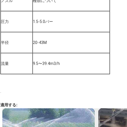
ノズル
種類について
圧力
1.5-5.0バー
半径
20-43M
流量
9.5〜39.4m3/h
.
適用する
: