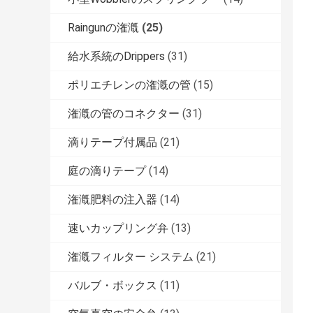
Raingunの潅漑
(25)
給水系統のDrippers
(31)
ポリエチレンの潅漑の管
(15)
潅漑の管のコネクター
(31)
滴りテープ付属品
(21)
庭の滴りテープ
(14)
潅漑肥料の注入器
(14)
速いカップリング弁
(13)
潅漑フィルター システム
(21)
バルブ・ボックス
(11)