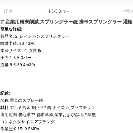
圧力:
1.5-5.0バー
半径
2' 産業用粉末削減,スプリングラー銃 携帯スプリングラー 灌
簡単な詳細:
製品名: 2' レインガンスプリンクラー
噴射半径: 20-43M
接続サイズ: 2'' 女性糸
圧力:1.5-5.0バー
流量:9.5-39.4m3/h
記述:
名称:垂直のスプレー銃
材料:アルミ合金,銅,不?? 鋼,ナイロン,プラスチック
適用範囲:農地灌?? 都市草原,産業および鉱山の除塵
コンネクタサイズ:2'フラング
作業圧:0.15~0.5MPa